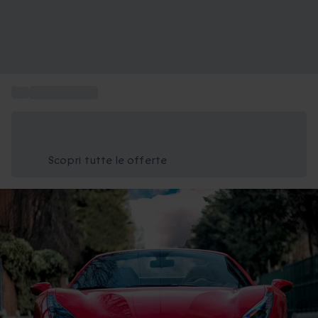
...
Piste da corsa
Risparmia il 15% oggi
Usa il codice ESTATE nel carrello
Scopri tutte le offerte