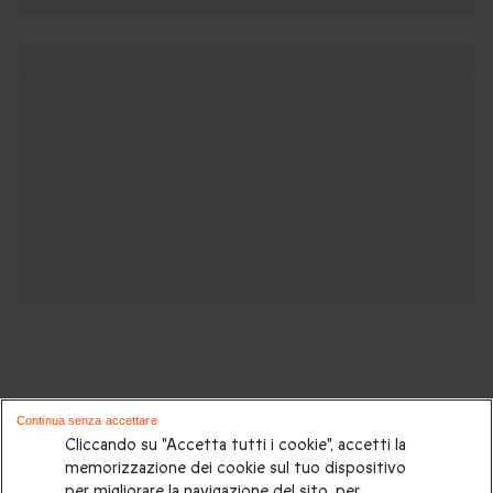
Continua senza accettare
Sei un appassionato di motori?
Cliccando su "Accetta tutti i cookie", accetti la
memorizzazione dei cookie sul tuo dispositivo
Potrebbero piacerti anche:
per migliorare la navigazione del sito, per