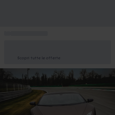
...
Circuito Red Bull Ring
Risparmia il 15% oggi
Usa il codice ESTATE nel carrello
Scopri tutte le offerte