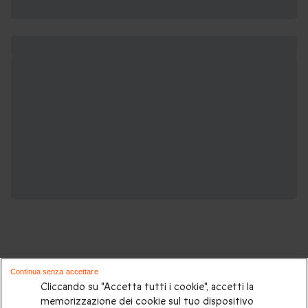
Continua senza accettare
Cliccando su "Accetta tutti i cookie", accetti la
Sei un appassionato di motori?
memorizzazione dei cookie sul tuo dispositivo