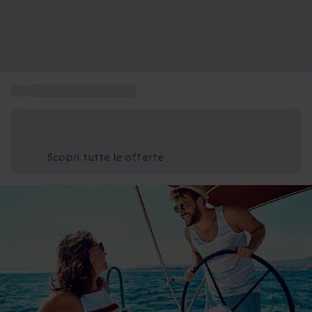
...
Idee regalo per coppia
Risparmia il 15% oggi
Usa il codice ESTATE nel carrello
Scopri tutte le offerte