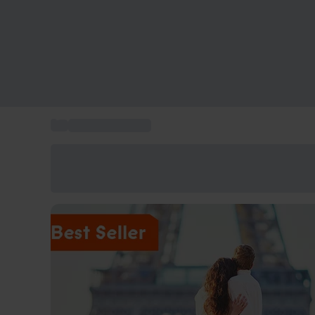
...
Viaggio in Europa
Risparmia il 15% oggi
Usa il codice ESTATE nel carrello