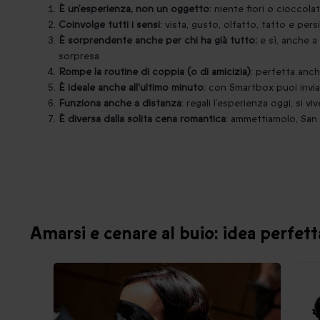
È un’esperienza, non un oggetto
: niente fiori o cioccolat
Coinvolge tutti i sensi
: vista, gusto, olfatto, tatto e pe
È sorprendente anche per chi ha già tutto:
e sì, anche a
sorpresa
Rompe la routine di coppia (o di amicizia)
: perfetta anch
È ideale anche all'ultimo minuto
: con Smartbox puoi inviar
Funziona anche a distanza
: regali l’esperienza oggi, si v
È diversa dalla solita cena romantica
: ammettiamolo, San V
Amarsi e cenare al buio: idea perfet