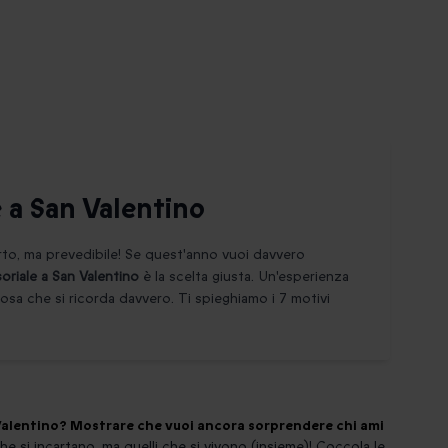
 a San Valentino
erto, ma prevedibile! Se quest'anno vuoi davvero
oriale a San Valentino
è la scelta giusta. Un'esperienza
osa che si ricorda davvero. Ti spieghiamo i 7 motivi
 Valentino? Mostrare che vuoi ancora sorprendere chi ami
 che si incartano, ma quelli che si vivono (insieme)! Coccola le