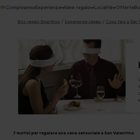
Compleanno
Esperienze
Idee regalo
Località
Offerte
Bu
Box regalo Smartbox
/
Esperienze regalo
/
Cosa fare a San 
7 motivi per regalare una cena sensoriale a San Valentino