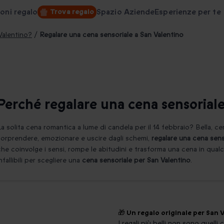
oni regalo
Spazio Aziende
Esperienze per te
Trova regalo
Valentino?
/
Regalare una cena sensoriale a San Valentino
Perché regalare una cena sensoriale
La solita cena romantica a lume di candela per il 14 febbraio? Bella, c
sorprendere, emozionare e uscire dagli schemi,
regalare una cena sens
che coinvolge i sensi, rompe le abitudini e trasforma una cena in qualc
infallibili per scegliere una
cena sensoriale per San Valentino
.
🎁 Un regalo originale per San
I regali più belli non sono quelli