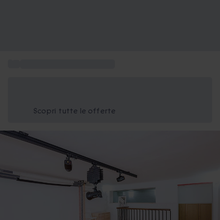
...
Attività regalo tempo libero
Risparmia il 15% oggi
Usa il codice ESTATE nel carrello
Scopri tutte le offerte