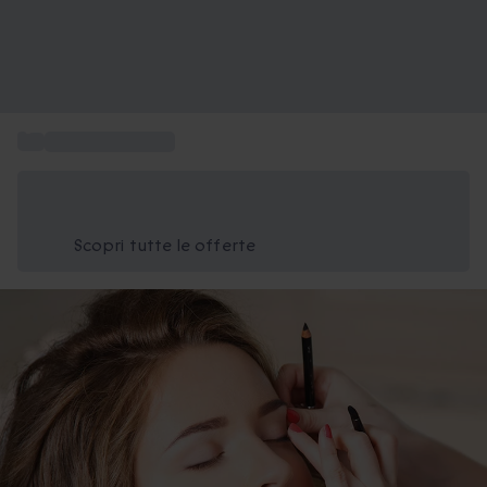
...
Regalo benessere
Risparmia il 15% oggi
Usa il codice ESTATE nel carrello
Scopri tutte le offerte