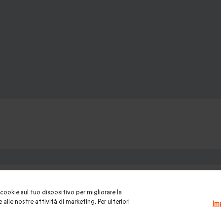
ofanetti regalo:
una gift card
|
Buono regalo
|
Regali di compleanno
|
Idee regalo 
cookie sul tuo dispositivo per migliorare la
ui
|
Regalo San Valentino
|
Weekend romantico
|
Volo in mongolfi
 alle nostre attività di marketing. Per ulteriori
Im
Natale