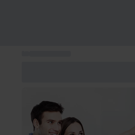
...
Idee regalo culturali
Risparmia il 15% oggi
Usa il codice ESTATE nel carrello