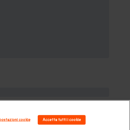
per la coppia
|
Regalo per matrimonio
|
Regalo
era
|
Cofanetti regalo gourmet
|
Pacchetti Spa e
postazioni cookie
Accetta tutti i cookie