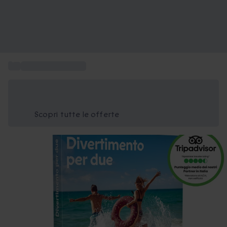
...
Esperienze per due
Risparmia il 15% oggi
Usa il codice ESTATE nel carrello
Scopri tutte le offerte