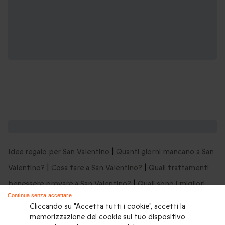
Potrebbero piacerti anche:
Idee regalo per San Valentino
|
Quanti giorni mancano a San
Valentino?
|
Cosa fare a San Valentino?
|
Quali trattamenti
benessere provare a San Valentino?
|
Quali sono i migliori
Continua senza accettare
regali last minute per San Valentino?
|
Cosa regalare con
Cliccando su "Accetta tutti i cookie", accetti la
meno di 100€ a San Valentino?
|
14 idee per il primo San
memorizzazione dei cookie sul tuo dispositivo