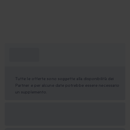
Cosa devo
sapere?
Tutte le offerte sono soggette alla disponibilità dei
Partner e per alcune date potrebbe essere necessario
un supplemento.
Formati regalo
disponibili