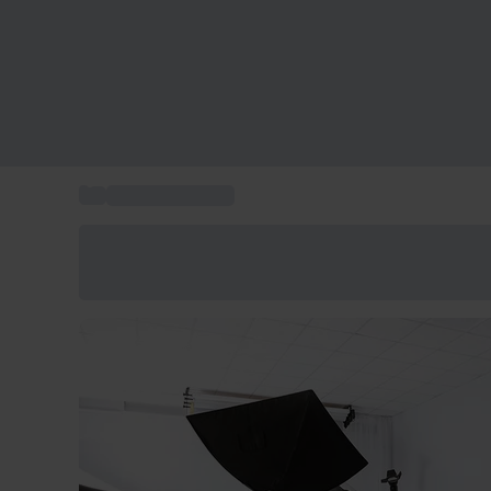
...
Corsi da regalare
Risparmia il 15% oggi
Usa il codice ESTATE nel carrello