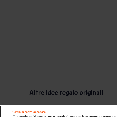
Altre idee regalo originali
Esperienze insolite
Continua senza accettare