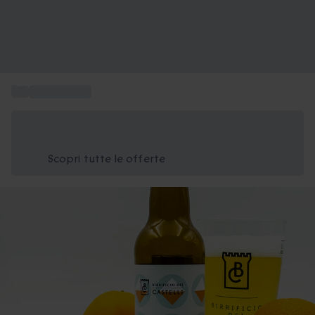
...
Box Gourmet
Risparmia il 15% oggi
Usa il codice ESTATE nel carrello
Scopri tutte le offerte