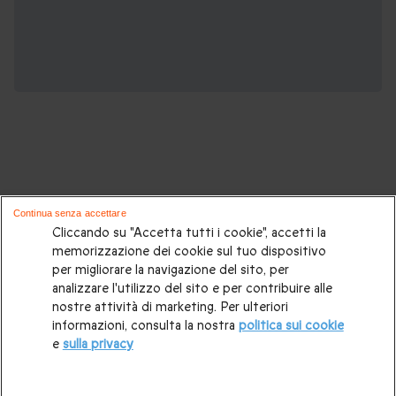
Potrebbero piacerti anche questi cofanetti
Continua senza accettare
regalo:
Cliccando su "Accetta tutti i cookie", accetti la
memorizzazione dei cookie sul tuo dispositivo
per migliorare la navigazione del sito, per
Cosa regalare?
|
Idee regalo originali
|
Perchè regalare una
analizzare l'utilizzo del sito e per contribuire alle
gift card
|
Buono regalo
|
Regali di compleanno
|
Idee regalo
nostre attività di marketing. Per ulteriori
informazioni, consulta la nostra
politica sui cookie
per la coppia
|
Regalo per matrimonio
|
Regalo anniversario
e
sulla privacy
di matrimonio
|
Regali per lei
|
Regali per lui
|
Regalo San
Valentino
|
Weekend romantico
|
Volo in mongolfiera
|