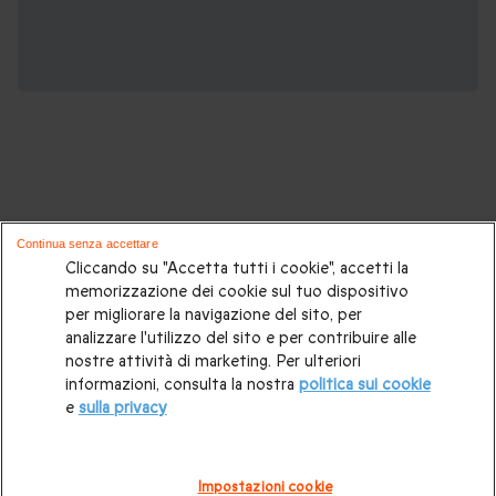
Potrebbero piacerti anche questi cofanetti
Continua senza accettare
regalo:
Cliccando su "Accetta tutti i cookie", accetti la
memorizzazione dei cookie sul tuo dispositivo
per migliorare la navigazione del sito, per
Cosa regalare?
|
Idee regalo originali
|
Perchè regalare una
analizzare l'utilizzo del sito e per contribuire alle
gift card
|
Buono regalo
|
Regali di compleanno
|
Idee regalo
nostre attività di marketing. Per ulteriori
informazioni, consulta la nostra
politica sui cookie
per la coppia
|
Regalo per matrimonio
|
Regalo anniversario
e
sulla privacy
di matrimonio
|
Regali per lei
|
Regali per lui
|
Regalo San
Valentino
|
Weekend romantico
|
Volo in mongolfiera
|
Impostazioni cookie