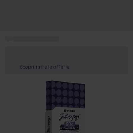
...
Carta regalo Just Enjoy
Risparmia il 15% oggi
Usa il codice ESTATE nel carrello
Scopri tutte le offerte