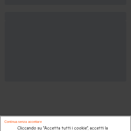
Potrebbero piacerti anche questi cofanetti
Continua senza accettare
regalo:
Cliccando su "Accetta tutti i cookie", accetti la