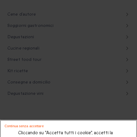
Cene d’autore
Soggiorni gastronomici
Degustazioni
Cucine regionali
Street food tour
Kit ricette
Consegne a domicilio
Degustazione vini
Continua senza accettare
Cliccando su "Accetta tutti i cookie", accetti la