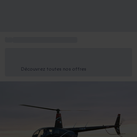
...
Baptême de l'air en hélicoptère
Économisez -25% aujourd'hui
Utilisez le code GIFT lors du paiement
Découvrez toutes nos offres