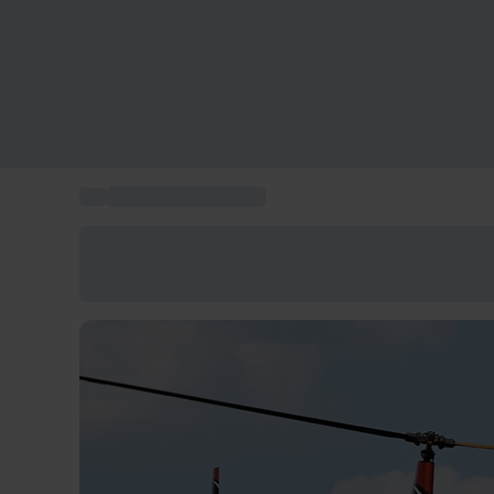
...
Baptême hélicoptère
Économisez -25% aujourd'hui
Utilisez le code GIFT lors du paiement