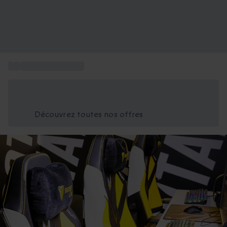
...
Sport et Aventure
Économisez -25% aujourd'hui
Utilisez le code GIFT lors du paiement
Découvrez toutes nos offres