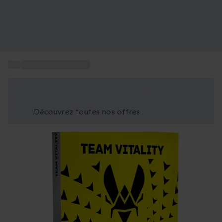
...
CoffretTeam vitality
Économisez -25% aujourd'hui
Utilisez le code GIFT lors du paiement
Découvrez toutes nos offres