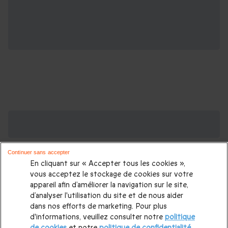
Des Coffrets pour toutes les occasions : les
plus demandés
Continuer sans accepter
Cadeau anniversaire femme
|
Cadeau anniversaire homme
|
En cliquant sur « Accepter tous les cookies »,
Coffret cadeau Noël
|
Cadeau Noël femme
|
Cadeau Noël
vous acceptez le stockage de cookies sur votre
appareil afin d’améliorer la navigation sur le site,
homme
|
Idée cadeau Femme
|
Idée cadeau Homme
|
d’analyser l'utilisation du site et de nous aider
Cadeau Couple
|
Cadeaux Fête des Mères
|
Cadeaux Fête
dans nos efforts de marketing. Pour plus
d'informations, veuillez consulter notre
politique
des Pères
|
Cadeaux Saint Valentin
|
Cadeaux Saint Valentin
de cookies
et notre
politique de confidentialité
.