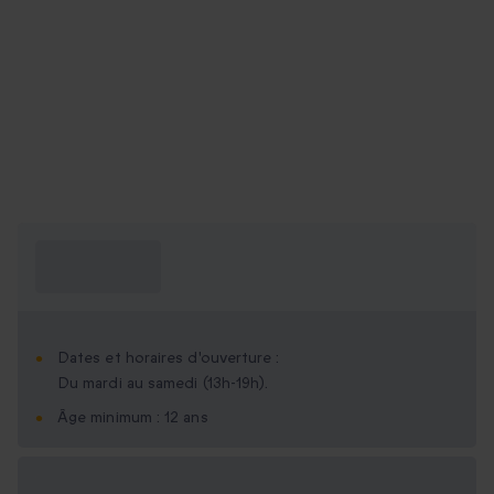
Ce que je dois
savoir ?
Dates et horaires d'ouverture :
Du mardi au samedi (13h-19h).
Âge minimum : 12 ans
Options cadeau