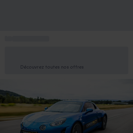
...
Sport et Aventure
Économisez -25% aujourd'hui
Utilisez le code GIFT lors du paiement
Découvrez toutes nos offres