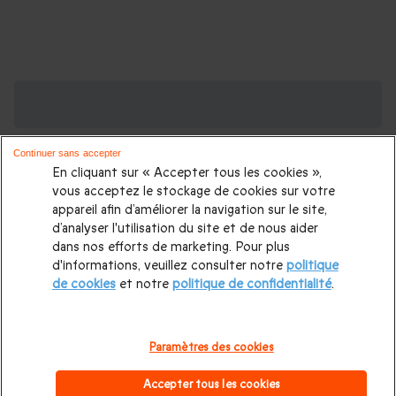
Des Coffrets pour toutes les occasions : les
plus demandés
Continuer sans accepter
Cadeau anniversaire femme
|
Cadeau anniversaire homme
|
En cliquant sur « Accepter tous les cookies »,
Coffret cadeau Noël
|
Cadeau Noël femme
|
Cadeau Noël
vous acceptez le stockage de cookies sur votre
appareil afin d’améliorer la navigation sur le site,
homme
|
Idée cadeau Femme
|
Idée cadeau Homme
|
d’analyser l'utilisation du site et de nous aider
Cadeau Couple
|
Cadeaux Fête des Mères
|
Cadeaux Fête
dans nos efforts de marketing. Pour plus
d'informations, veuillez consulter notre
politique
des Pères
|
Cadeaux Saint Valentin
|
Cadeaux Saint Valentin
de cookies
et notre
politique de confidentialité
.
homme
|
Cadeau Saint Valentin femme
Cadeau enfant
|
Cadeau ado
|
Cadeaux de mariage
|
Coffret pour femme
|
Paramètres des cookies
Coffret pour homme
|
Cadeau anniversaire maman
|
Cadeau
Accepter tous les cookies
anniversaire papa