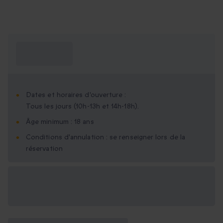
Ce que je dois
savoir ?
Dates et horaires d'ouverture :
Tous les jours (10h-13h et 14h-18h).
Âge minimum : 18 ans
Conditions d'annulation : se renseigner lors de la
réservation
Options cadeau
disponibles