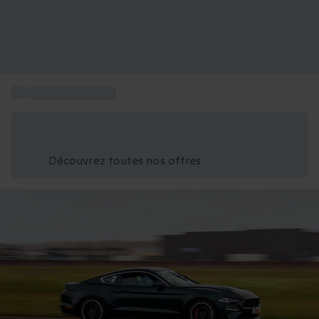
...
Pilotage Mustang
Économisez -25% aujourd'hui
Utilisez le code GIFT lors du paiement
Découvrez toutes nos offres