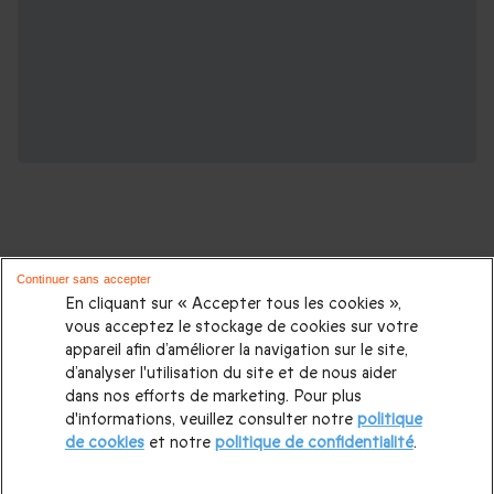
Continuer sans accepter
Plus d'expériences pour les amateurs de
En cliquant sur « Accepter tous les cookies »,
vous acceptez le stockage de cookies sur votre
sports automobiles :
appareil afin d’améliorer la navigation sur le site,
d’analyser l'utilisation du site et de nous aider
Pilotage circuits automobiles
|
Stage pilotage circuit Paul
dans nos efforts de marketing. Pour plus
d'informations, veuillez consulter notre
politique
Ricard
|
Circuit La Ferté Gaucher
|
Circuit Croix en Ternois
|
de cookies
et notre
politique de confidentialité
.
Circuit de Trappes
|
Circuit Magny Cours
|
Stage de pilotage