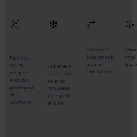
Profitez de paiements sécurisés, d’échanges flexibles et
d’une réservation simple avec une livraison rapide.
Paiement
Des
Échanges
Rés
100 %
moments
flexibles
faci
sécurisé
uniques à
Facilement
Réser
échangeable
simpl
partager
Paiement
pour un
traca
100 %
Activités et
cadeau idéal
sécurisé
offres que
avec des
vous ne
partenaires
trouverez
de
nulle part
confiance
ailleurs