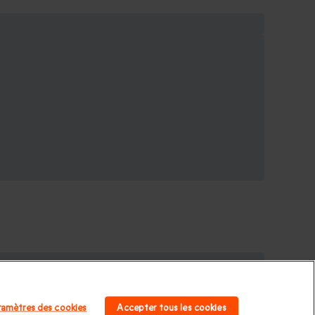
rcuit de Trappes
|
Circuit Magny Cours
|
Stage de
ramètres des cookies
Accepter tous les cookies