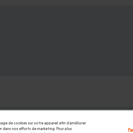
s de sports automobiles :
age de cookies sur votre appareil afin d’améliorer
aul Ricard
|
Circuit La Ferté Gaucher
|
Circuit Croix en Ternois
|
Ci
ider dans nos efforts de marketing. Pour plus
Pa