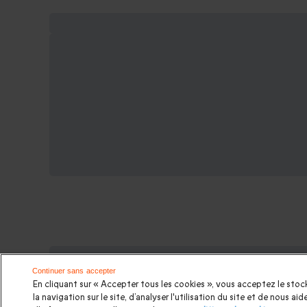
Plus d'expériences pour les amateur
Continuer sans accepter
En cliquant sur « Accepter tous les cookies », vous acceptez le stock
Pilotage circuits automobiles
|
Stage pilotage circuit P
la navigation sur le site, d’analyser l'utilisation du site et de nous a