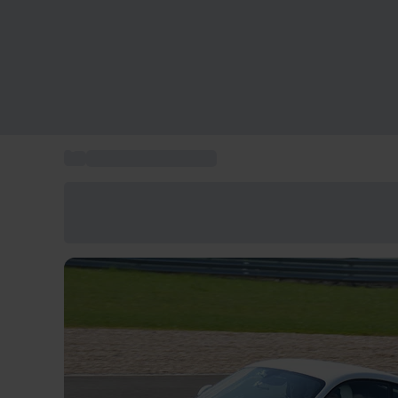
...
Conduire une Porsche
Économisez -25% aujourd'hui
Utilisez le code GIFT lors du paiement