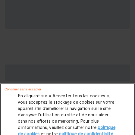
Des Coffrets pour toutes les occasions : les
plus demandés
Continuer sans accepter
Cadeau anniversaire femme
|
Cadeau anniversaire homme
|
En cliquant sur « Accepter tous les cookies »,
Coffret cadeau Noël
|
Cadeau Noël femme
|
Cadeau Noël
vous acceptez le stockage de cookies sur votre
appareil afin d’améliorer la navigation sur le site,
homme
|
Idée cadeau Femme
|
Idée cadeau Homme
|
d’analyser l'utilisation du site et de nous aider
Cadeau Couple
|
Cadeaux Fête des Mères
|
Cadeaux Fête
dans nos efforts de marketing. Pour plus
d'informations, veuillez consulter notre
politique
des Pères
|
Cadeaux Saint Valentin
|
Cadeaux Saint Valentin
de cookies
et notre
politique de confidentialité
.