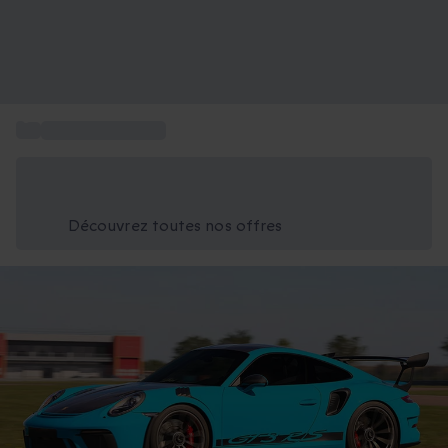
...
Sport et Aventure
Économisez -25% aujourd'hui
Utilisez le code GIFT lors du paiement
Découvrez toutes nos offres