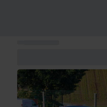
...
Stage pilotage enfant
Économisez -25% aujourd'hui
Utilisez le code GIFT lors du paiement