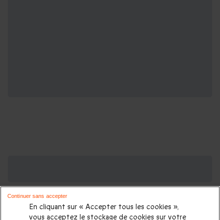
Des Coffrets pour toutes les occasions : les
plus demandés
Continuer sans accepter
Cadeau anniversaire femme
|
Cadeau anniversaire homme
|
En cliquant sur « Accepter tous les cookies »,
Coffret cadeau Noël
|
Cadeau Noël femme
|
Cadeau Noël
vous acceptez le stockage de cookies sur votre