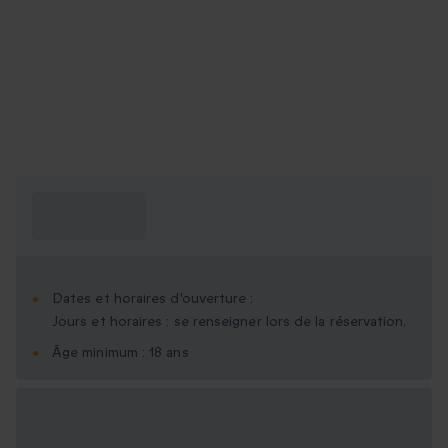
Ce que je dois
savoir ?
Dates et horaires d'ouverture :
Jours et horaires : se renseigner lors de la réservation.
Âge minimum : 18 ans
Options cadeau
disponibles