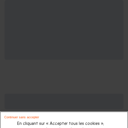
Des Coffrets pour toutes les occasions : les
plus demandés
Continuer sans accepter
Cadeau anniversaire femme
|
Cadeau anniversaire homme
|
En cliquant sur « Accepter tous les cookies »,