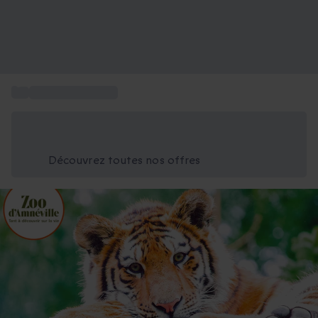
...
Sport et Aventure
Économisez -25% aujourd'hui
Utilisez le code GIFT lors du paiement
Découvrez toutes nos offres