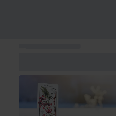
...
Coffret gastronomie à domicile
Économisez -25% aujourd'hui
Utilisez le code GIFT lors du paiement