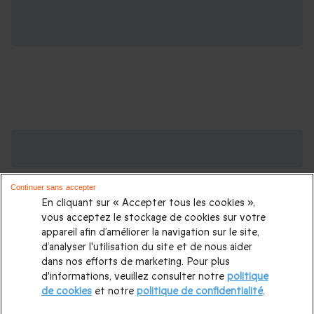
Des Coffrets pour toutes les occasions : les
plus demandés
Continuer sans accepter
Cadeau anniversaire femme
|
Cadeau anniversaire homme
|
En cliquant sur « Accepter tous les cookies »,
Coffret cadeau Noël
|
Cadeau Noël femme
|
Cadeau Noël
vous acceptez le stockage de cookies sur votre
appareil afin d’améliorer la navigation sur le site,
homme
|
Idée cadeau Femme
|
Idée cadeau Homme
|
d’analyser l'utilisation du site et de nous aider
Cadeau Couple
|
Cadeaux Fête des Mères
|
Cadeaux Fête
dans nos efforts de marketing. Pour plus
d'informations, veuillez consulter notre
politique
des Pères
|
Cadeaux Saint Valentin
|
Cadeaux Saint Valentin
de cookies
et notre
politique de confidentialité
.
homme
|
Cadeau Saint Valentin femme
Cadeau enfant
|