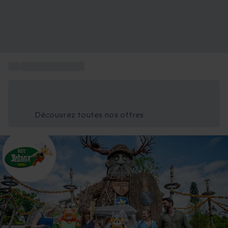
...
Sport et Aventure
Économisez -25% aujourd'hui
Utilisez le code GIFT lors du paiement
Découvrez toutes nos offres