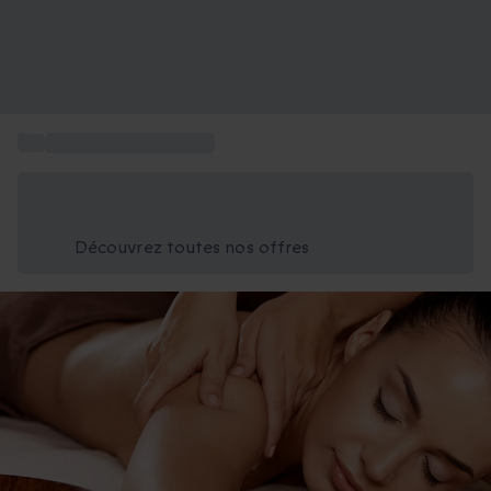
...
Activités à Strasbourg
Économisez -25% aujourd'hui
Utilisez le code GIFT lors du paiement
Découvrez toutes nos offres