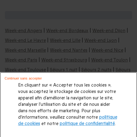
Nos idées de week-ends en France :
Week-end Angers
|
Week-end Bordeaux
|
Week-end Dijon
|
Week-end Le Havre
|
Week-end Lille
|
Week-end Lyon
|
Week-end Marseille
|
Week-end Nantes
|
Week-end Nice
|
Week-end Paris
|
Week-end Strasbourg
|
Week-end Toulon
|
Week-end Toulouse
|
Séjours 1 nuit
|
Séjours 2 nuits
|
Séjours
3 nuits
Continuer sans accepter
En cliquant sur « Accepter tous les cookies »,
vous acceptez le stockage de cookies sur votre
Nos idées de week-ends & nuits insolites:
appareil afin d’améliorer la navigation sur le site,
d’analyser l'utilisation du site et de nous aider
Nuit insolite en Aquitaine
|
Nuit insolite en Occitanie
|
Nuit
dans nos efforts de marketing. Pour plus
d'informations, veuillez consulter notre
politique
insolite en Auvergne
|
Nuit insolite à Bordeaux
|
Nuit insolite
de cookies
et notre
politique de confidentialité
.
en Bretagne
|
Nuit insolite Pays de la Loire
|
Nuit insolite en