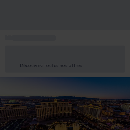
...
Voyage aux Etats Unis
Économisez -25% aujourd'hui
Utilisez le code GIFT lors du paiement
Découvrez toutes nos offres