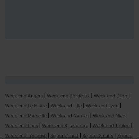
Nos idées de week-ends en France :
Week-end Angers
|
Week-end Bordeaux
|
Week-end Dijon
|
Week-end Le Havre
|
Week-end Lille
|
Week-end Lyon
|
Week-end Marseille
|
Week-end Nantes
|
Week-end Nice
|
Week-end Paris
|
Week-end Strasbourg
|
Week-end Toulon
|
Week-end Toulouse
|
Séjours 1 nuit
|
Séjours 2 nuits
|
Séjours