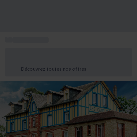
...
Nuit en amoureux
Économisez -25% aujourd'hui
Utilisez le code GIFT lors du paiement
Découvrez toutes nos offres