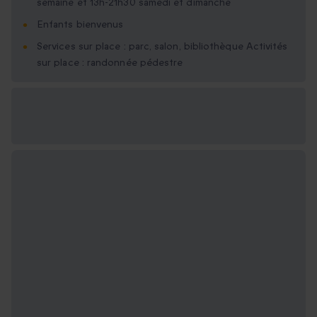
semaine et 13h-21h30 samedi et dimanche
Enfants bienvenus
Services sur place : parc, salon, bibliothèque Activités
sur place : randonnée pédestre
Options cadeau
disponibles