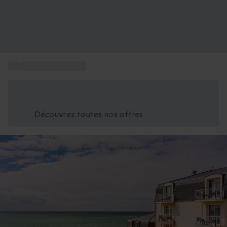
...
Thalasso Bretagne
Économisez -25% aujourd'hui
Utilisez le code GIFT lors du paiement
Découvrez toutes nos offres