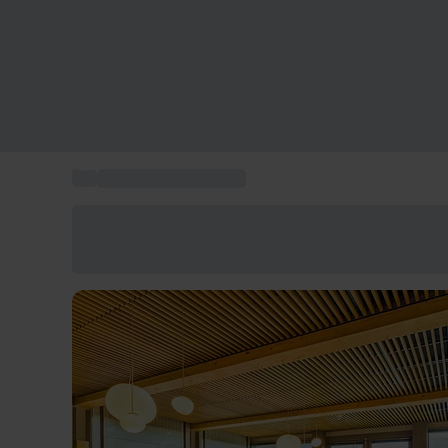
...
Coffret séjour de luxe
Économisez -25% aujourd'hui
Utilisez le code GIFT lors du paiement