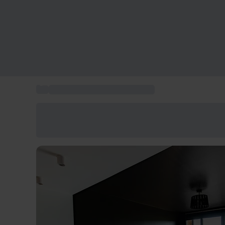
...
Coffret week-end en amoureux
Économisez -25% aujourd'hui
Utilisez le code GIFT lors du paiement