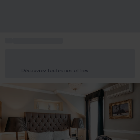
...
Box voyage en Belgique
Économisez -25% aujourd'hui
Utilisez le code GIFT lors du paiement
Découvrez toutes nos offres