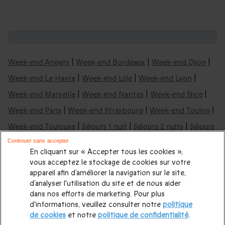
Nos idées de week-ends en France :
Week-end Angers
|
Week-end Bordeaux
|
Week-end Dijon
|
Week-end Le Havre
|
Week-end Lille
|
Week-end Lyon
|
Week-end Marseille
|
Week-end Nantes
|
Week-end Nice
|
Week-end Paris
|
Week-end Strasbourg
|
Week-end Toulon
|
Week-end Toulouse
|
Séjours 1 nuit
|
Séjours 2 nuits
|
Séjours
3 nuits
Continuer sans accepter
En cliquant sur « Accepter tous les cookies »,
vous acceptez le stockage de cookies sur votre
Nos idées de week-ends & nuits insolites:
appareil afin d’améliorer la navigation sur le site,
d’analyser l'utilisation du site et de nous aider
Nuit insolite en Aquitaine
|
Nuit insolite en Occitanie
|
Nuit
dans nos efforts de marketing. Pour plus
d'informations, veuillez consulter notre
politique
insolite en Auvergne
|
Nuit insolite à Bordeaux
|
Nuit insolite
de cookies
et notre
politique de confidentialité
.