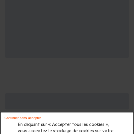
Des Coffrets pour toutes les occasions : les
plus demandés
Continuer sans accepter
Cadeau anniversaire femme
|
Cadeau anniversaire homme
|
En cliquant sur « Accepter tous les cookies »,
Coffret cadeau Noël
|
Cadeau Noël femme
|
Cadeau Noël
vous acceptez le stockage de cookies sur votre