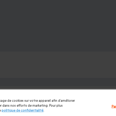
ons : les plus demandés
mme
|
Coffret cadeau Noël
|
Cadeau Noël femme
|
Cadeau Noël h
age de cookies sur votre appareil afin d’améliorer
te des Pères
|
Cadeaux Saint Valentin
|
Cadeaux Saint Valentin 
ider dans nos efforts de marketing. Pour plus
Pa
e
politique de confidentialité
.
e
|
Coffret pour homme
|
Cadeau anniversaire maman
|
Cadeau an