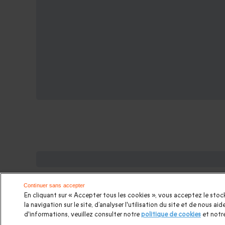
Des Coffrets pour toutes les occasi
Cadeau anniversaire femme
|
Cadeau anniversaire ho
Continuer sans accepter
En cliquant sur « Accepter tous les cookies », vous acceptez le stock
Cadeau Couple
|
Cadeaux Fête des Mères
|
Cadeaux Fê
la navigation sur le site, d’analyser l'utilisation du site et de nous a
d'informations, veuillez consulter notre
politique de cookies
et notr
Cadeau ado
|
Cadeaux de mariage
|
Coffret pour femm