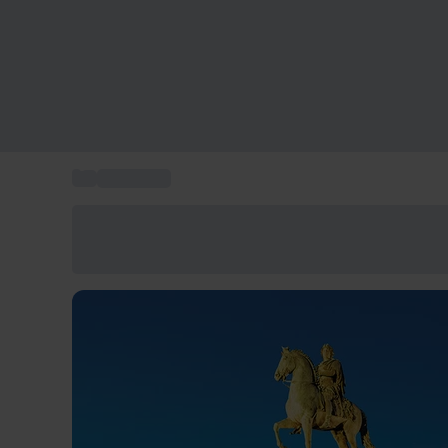
...
Hôtel Lyon
Économisez -25% aujourd'hui
Utilisez le code GIFT lors du paiement