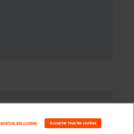
omme
|
Idée cadeau Femme
|
Idée cadeau Homme
|
homme
|
Cadeau Saint Valentin femme
Cadeau enfant
|
ramètres des cookies
Accepter tous les cookies
niversaire papa