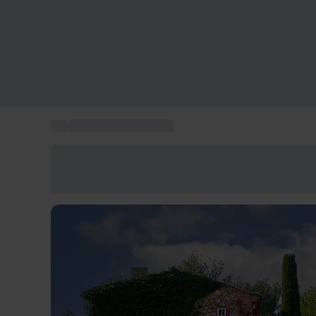
...
Box activités en PACA
Économisez -25% aujourd'hui
Utilisez le code GIFT lors du paiement