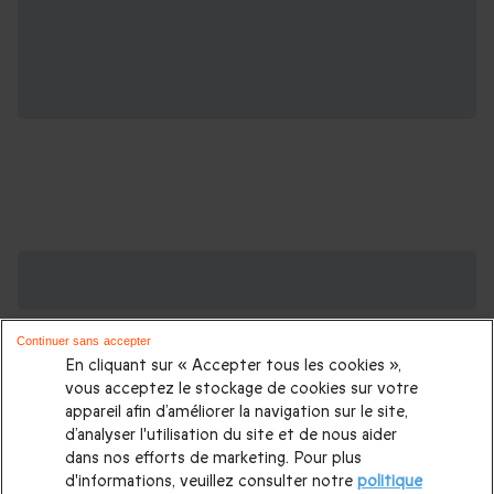
Des Coffrets pour toutes les occasions : les
plus demandés
Continuer sans accepter
Cadeau anniversaire femme
|
Cadeau anniversaire homme
|
En cliquant sur « Accepter tous les cookies »,
Coffret cadeau Noël
|
Cadeau Noël femme
|
Cadeau Noël
vous acceptez le stockage de cookies sur votre
appareil afin d’améliorer la navigation sur le site,
homme
|
Idée cadeau Femme
|
Idée cadeau Homme
|
d’analyser l'utilisation du site et de nous aider
Cadeau Couple
|
Cadeaux Fête des Mères
|
Cadeaux Fête
dans nos efforts de marketing. Pour plus
d'informations, veuillez consulter notre
politique
des Pères
|
Cadeaux Saint Valentin
|
Cadeaux Saint Valentin