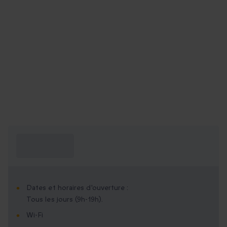
Ce que je dois
savoir ?
Dates et horaires d'ouverture :
Tous les jours (9h-19h).
Wi-Fi