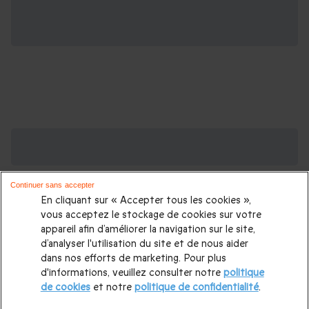
Des Coffrets pour toutes les occasions : les
plus demandés
Continuer sans accepter
Cadeau anniversaire femme
|
Cadeau anniversaire homme
|
En cliquant sur « Accepter tous les cookies »,
Coffret cadeau Noël
|
Cadeau Noël femme
|
Cadeau Noël
vous acceptez le stockage de cookies sur votre
appareil afin d’améliorer la navigation sur le site,
homme
|
Idée cadeau Femme
|
Idée cadeau Homme
|
d’analyser l'utilisation du site et de nous aider
Cadeau Couple
|
Cadeaux Fête des Mères
|
Cadeaux Fête
dans nos efforts de marketing. Pour plus
d'informations, veuillez consulter notre
politique
des Pères
|
Cadeaux Saint Valentin
|
Cadeaux Saint Valentin
de cookies
et notre
politique de confidentialité
.
homme
|
Cadeau Saint Valentin femme
Cadeau enfant
|