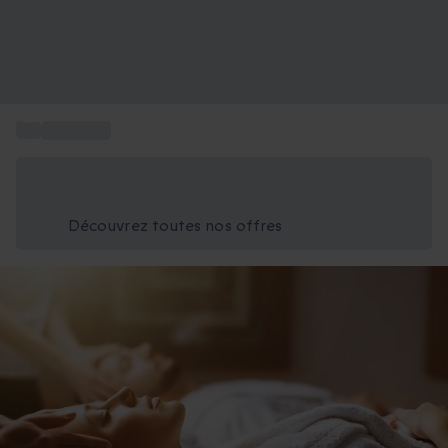
...
Séjour spa
Économisez -25% aujourd'hui
Utilisez le code GIFT lors du paiement
Découvrez toutes nos offres