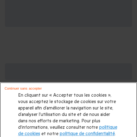
Des Coffrets pour toutes les occasions : les
plus demandés
Continuer sans accepter
Cadeau anniversaire femme
|
Cadeau anniversaire homme
|
En cliquant sur « Accepter tous les cookies »,
Coffret cadeau Noël
|
Cadeau Noël femme
|
Cadeau Noël
vous acceptez le stockage de cookies sur votre
appareil afin d’améliorer la navigation sur le site,
homme
|
Idée cadeau Femme
|
Idée cadeau Homme
|
d’analyser l'utilisation du site et de nous aider
Cadeau Couple
|
Cadeaux Fête des Mères
|
Cadeaux Fête
dans nos efforts de marketing. Pour plus
d'informations, veuillez consulter notre
politique
des Pères
|
Cadeaux Saint Valentin
|
Cadeaux Saint Valentin
de cookies
et notre
politique de confidentialité
.