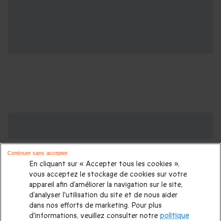
Des Coffrets pour toutes les occasions : les
plus demandés
Continuer sans accepter
Cadeau anniversaire femme
|
Cadeau anniversaire homme
|
En cliquant sur « Accepter tous les cookies »,
Coffret cadeau Noël
|
Cadeau Noël femme
|
Cadeau Noël
vous acceptez le stockage de cookies sur votre
appareil afin d’améliorer la navigation sur le site,
homme
|
Idée cadeau Femme
|
Idée cadeau Homme
|
d’analyser l'utilisation du site et de nous aider
Cadeau Couple
|
Cadeaux Fête des Mères
|
Cadeaux Fête
dans nos efforts de marketing. Pour plus
d'informations, veuillez consulter notre
politique
des Pères
|
Cadeaux Saint Valentin
|
Cadeaux Saint Valentin