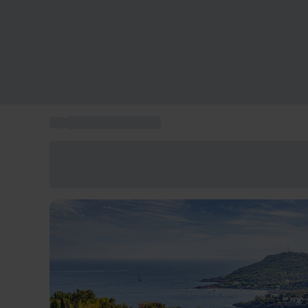
...
Hotel Saint-Raphaël
Économisez -25% aujourd'hui
Utilisez le code GIFT lors du paiement