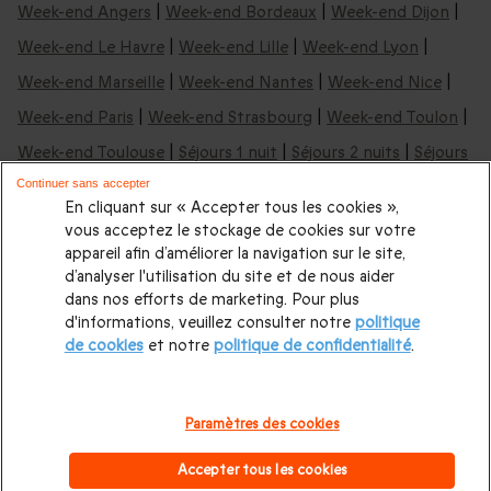
Week-end Angers
|
Week-end Bordeaux
|
Week-end Dijon
|
Week-end Le Havre
|
Week-end Lille
|
Week-end Lyon
|
Week-end Marseille
|
Week-end Nantes
|
Week-end Nice
|
Week-end Paris
|
Week-end Strasbourg
|
Week-end Toulon
|
Week-end Toulouse
|
Séjours 1 nuit
|
Séjours 2 nuits
|
Séjours
3 nuits
Continuer sans accepter
En cliquant sur « Accepter tous les cookies »,
vous acceptez le stockage de cookies sur votre
Nos idées de week-ends & nuits insolites:
appareil afin d’améliorer la navigation sur le site,
d’analyser l'utilisation du site et de nous aider
Nuit insolite en Aquitaine
|
Nuit insolite en Occitanie
|
Nuit
dans nos efforts de marketing. Pour plus
d'informations, veuillez consulter notre
politique
insolite en Auvergne
|
Nuit insolite à Bordeaux
|
Nuit insolite
de cookies
et notre
politique de confidentialité
.
en Bretagne
|
Nuit insolite Pays de la Loire
|
Nuit insolite en
PACA
|
Cabane dans les arbres
|
Nuit en yourte
|
Nuit en
Paramètres des cookies
roulotte
|
Nuit en Tipi
|
Dormir dans une bulle
|
Tous nos
Accepter tous les cookies
hébergements insolites