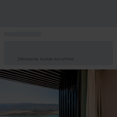
...
Week-end à Paris
Économisez -25% aujourd'hui
Utilisez le code GIFT lors du paiement
Découvrez toutes nos offres