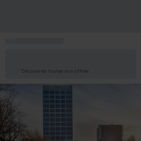
...
Week-end aux Pays-Bas
Économisez -25% aujourd'hui
Utilisez le code GIFT lors du paiement
Découvrez toutes nos offres