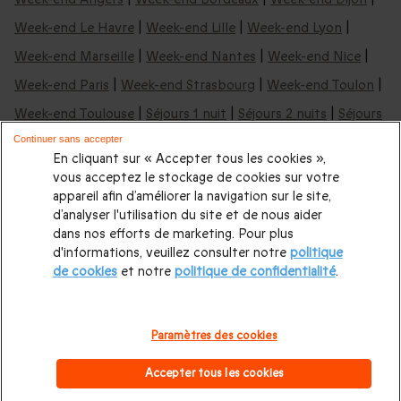
Week-end Le Havre
|
Week-end Lille
|
Week-end Lyon
|
Week-end Marseille
|
Week-end Nantes
|
Week-end Nice
|
Week-end Paris
|
Week-end Strasbourg
|
Week-end Toulon
|
Week-end Toulouse
|
Séjours 1 nuit
|
Séjours 2 nuits
|
Séjours
3 nuits
Continuer sans accepter
En cliquant sur « Accepter tous les cookies »,
vous acceptez le stockage de cookies sur votre
Nos idées de week-ends & nuits insolites:
appareil afin d’améliorer la navigation sur le site,
d’analyser l'utilisation du site et de nous aider
Nuit insolite en Aquitaine
|
Nuit insolite en Occitanie
|
Nuit
dans nos efforts de marketing. Pour plus
d'informations, veuillez consulter notre
politique
insolite en Auvergne
|
Nuit insolite à Bordeaux
|
Nuit insolite
de cookies
et notre
politique de confidentialité
.
en Bretagne
|
Nuit insolite Pays de la Loire
|
Nuit insolite en
PACA
|
Cabane dans les arbres
|
Nuit en yourte
|
Nuit en
Paramètres des cookies
roulotte
|
Nuit en Tipi
|
Dormir dans une bulle
|
Tous nos
Accepter tous les cookies
hébergements insolites