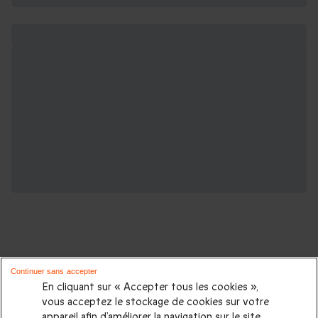
Continuer sans accepter
D'autres idées de séjours insolites :
En cliquant sur « Accepter tous les cookies »,
vous acceptez le stockage de cookies sur votre
appareil afin d’améliorer la navigation sur le site,