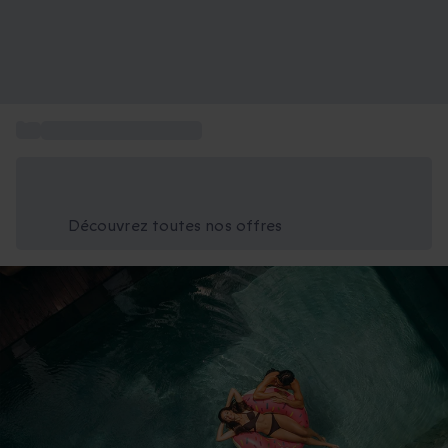
...
Idée cadeau de mariage
Économisez -25% aujourd'hui
Utilisez le code GIFT lors du paiement
Découvrez toutes nos offres